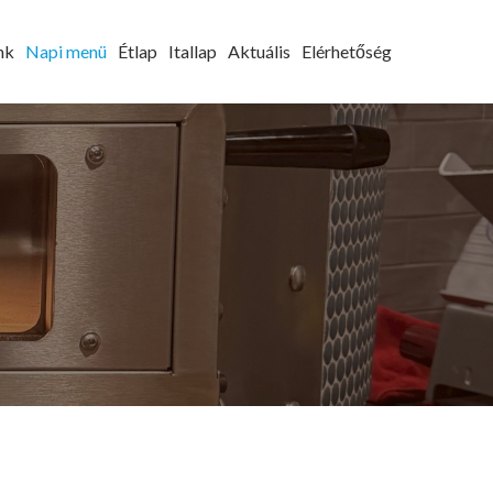
nk
Napi menü
Étlap
Itallap
Aktuális
Elérhetőség