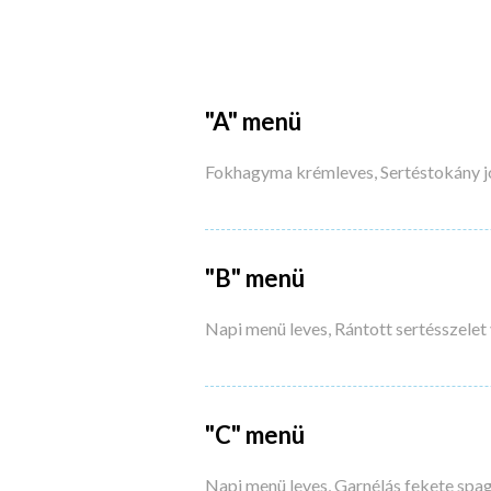
"A" menü
Fokhagyma krémleves, Sertéstokány j
"B" menü
Napi menü leves, Rántott sertésszelet 
"C" menü
Napi menü leves, Garnélás fekete spag