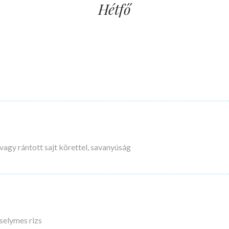
Hétfő
vagy rántott sajt körettel, savanyúság
zselymes rizs