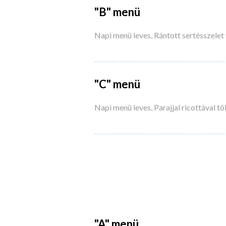
"B" menü
Napi menü leves, Rántott sertésszelet 
"C" menü
Napi menü leves, Parajjal ricottával t
"A" menü