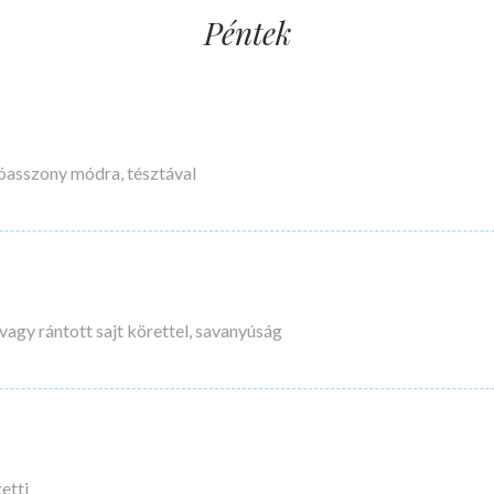
Péntek
óasszony módra, tésztával
vagy rántott sajt körettel, savanyúság
etti