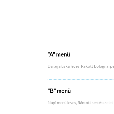
"A" menü
Daragaluska leves, Rakott bolognai p
"B" menü
Napi menü leves, Rántott sertésszelet 