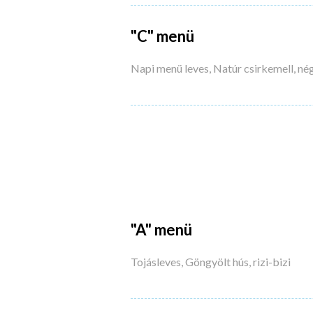
"C" menü
Napi menü leves, Natúr csirkemell, né
"A" menü
Tojásleves, Göngyölt hús, rizi-bizi